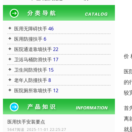
医用无障碍扶手
46
医用防撞扶手
6
医院通道靠墙扶手
22
价
卫浴马桶防滑扶手
17
卫生间防滑扶手
15
医
老年人防撞扶手
8
的
医院厕所靠墙扶手
12
较
首
离
医用扶手安装要点
就
5647阅读 2025-11-01 22:25:27