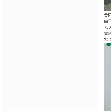
贵
由
7
重
24-