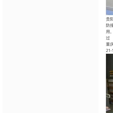
贵
防
用
过
重
21-