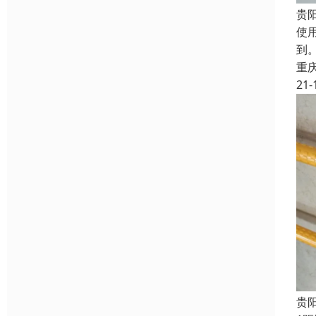
贵
使
到
重
21-
贵