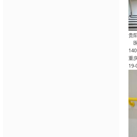
贵
医
14
重
19-