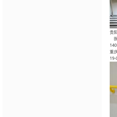
贵
医
14
重
19-