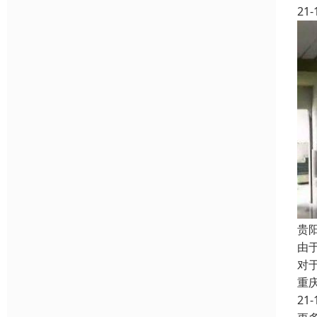
21-
贵
由
对
重
21-