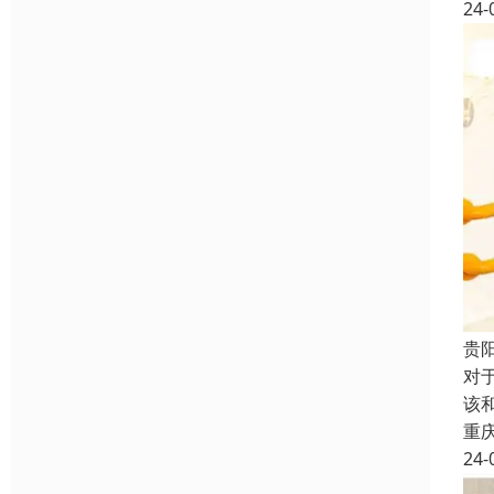
24-
贵
对
该
重
24-