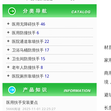
医用无障碍扶手
46
医用防撞扶手
6
医院通道靠墙扶手
22
材
卫浴马桶防滑扶手
17
卫生间防滑扶手
15
家
老年人防撞扶手
8
商
医院厕所靠墙扶手
12
境，
避
医用扶手安装要点
长
5666阅读 2025-11-01 22:25:27