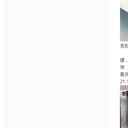
贵
医
骤
弹
重
21-