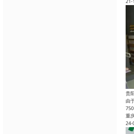
21-
贵
由
7
重
24-