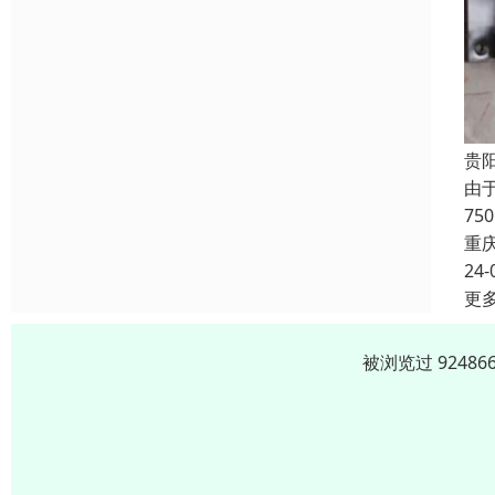
贵
由
7
重
24-
更
被浏览过 9248