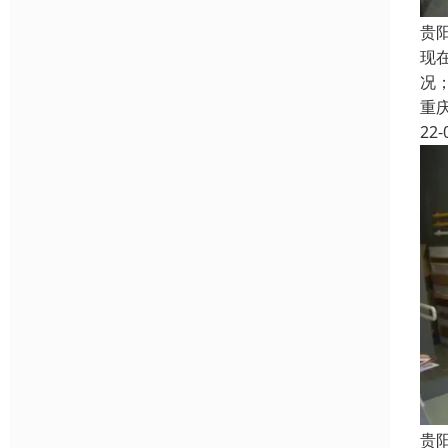
贵
现
况
重
22-
贵