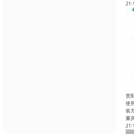
21-
贵
使
装
重
21-