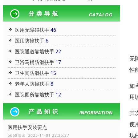
医用无障碍扶手
46
医用防撞扶手
6
医院通道靠墙扶手
22
无
卫浴马桶防滑扶手
17
性
卫生间防滑扶手
15
老年人防撞扶手
8
如
医院厕所靠墙扶手
12
用
其
使
医用扶手安装要点
现
5668阅读 2025-11-01 22:25:27