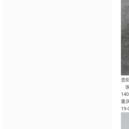
贵
医
14
重
19-