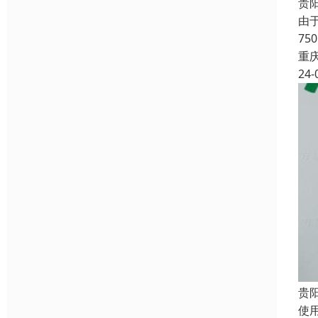
贵
由
7
重
24-
贵
使