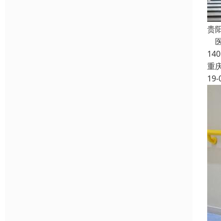
贵
医
14
重
19-