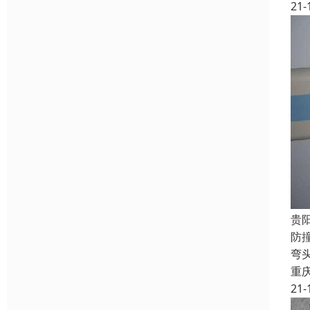
21-
贵
防
弯
重
21-