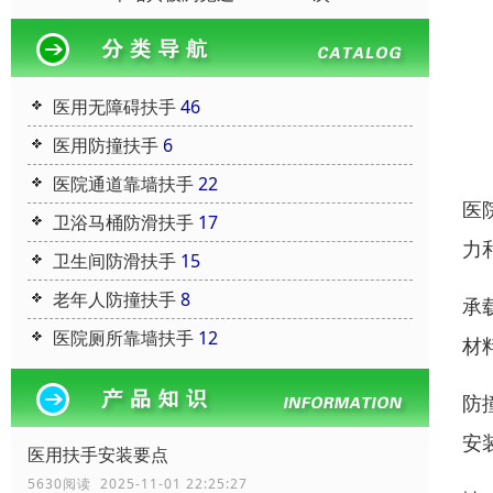
医用无障碍扶手
46
医用防撞扶手
6
医院通道靠墙扶手
22
医
卫浴马桶防滑扶手
17
力
卫生间防滑扶手
15
老年人防撞扶手
8
承
医院厕所靠墙扶手
12
材
防
安
医用扶手安装要点
5630阅读 2025-11-01 22:25:27