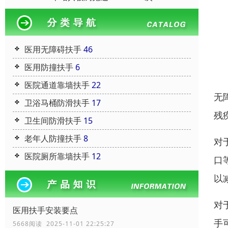
医用无障碍扶手
46
医用防撞扶手
6
医院通道靠墙扶手
22
无
卫浴马桶防滑扶手
17
残
卫生间防滑扶手
15
老年人防撞扶手
8
对
医院厕所靠墙扶手
12
口
以
对
医用扶手安装要点
手
5668阅读 2025-11-01 22:25:27