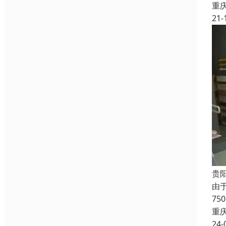
重
21-
贵
由
7
重
24-