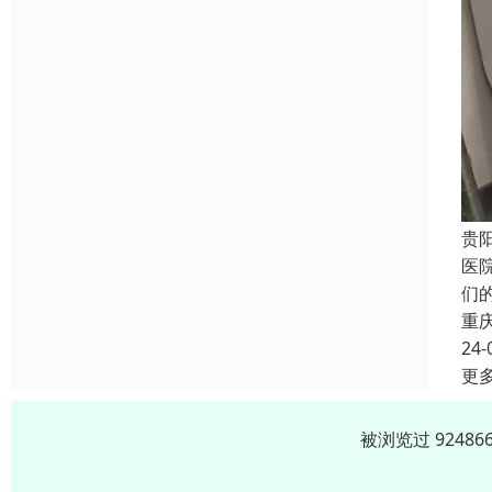
贵
医
们
重
24-
更
被浏览过 9248