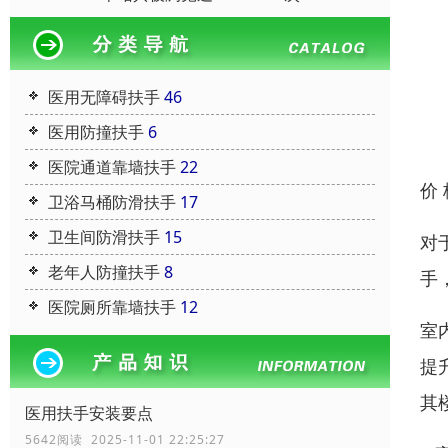
医用无障碍扶手
46
医用防撞扶手
6
医院通道靠墙扶手
22
价
卫浴马桶防滑扶手
17
卫生间防滑扶手
15
对
老年人防撞扶手
8
手
医院厕所靠墙扶手
12
室
提
其
医用扶手安装要点
5642阅读 2025-11-01 22:25:27