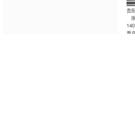
贵
医
14
重
19-
贵