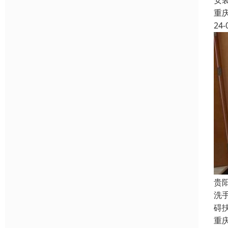
安
重
24-
贵
洗手
碍扶
重