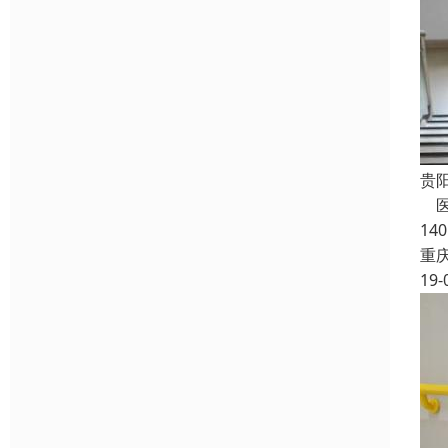
贵
医
14
重
19-