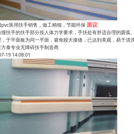
面议
阳pvc医用扶手销售，做工精细，节能环保
撞扶手的扶手部分按人体力学要求，手扶处有舒适合理的圆弧。弯
型，于平面板为同一平面，避免较大接缝，已达到美观，易于清
庆方泰专业无障碍扶手制造商
07-19 14:08:01