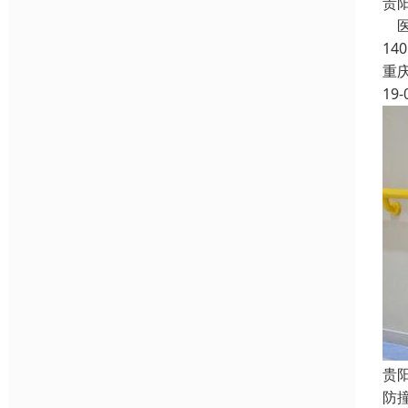
贵
医
14
重
19-
贵
防