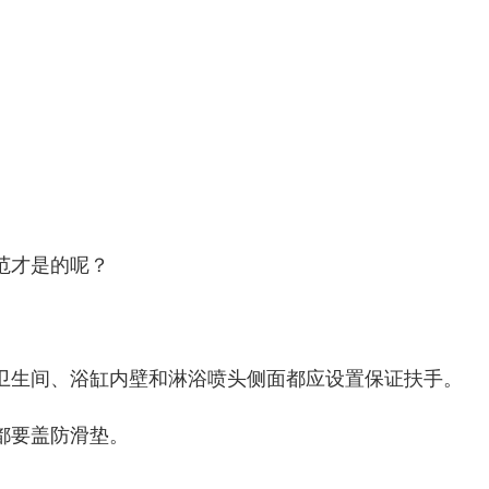
范才是的呢？
卫生间、浴缸内壁和淋浴喷头侧面都应设置保证扶手。
都要盖防滑垫。