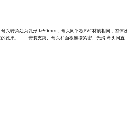
头转角处为弧形R≥50mm，弯头同平板PVC材质相同，整体
洗的效果。 安装支架、弯头和面板连接紧密、光滑;弯头同直