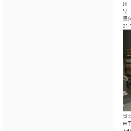
用
过
重
21-
贵
由
7