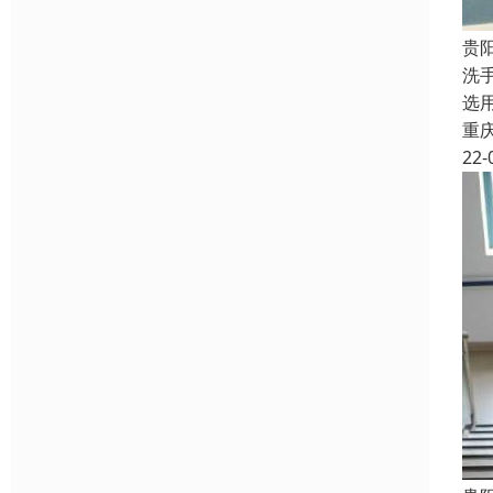
贵
洗
选
重
22-