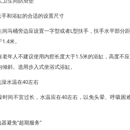
人卫生间防滑垫
.扶手和浴缸的合适的设置尺寸
生间马桶旁边应设置一字型或者L型扶手，扶手水平部分距地面
1.4米。
有老年人不建议使用内腔长度大于1.5米的浴缸，高度不应
内倾斜。选用步入式坐浴式浴缸。
.洗澡水温在40左右
澡时间不宜过长，水温应在40左右，以免头晕、呼吸困
。
.电器避免“超期服务”