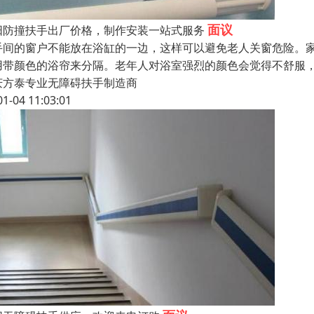
面议
阳防撞扶手出厂价格，制作安装一站式服务
手间的窗户不能放在浴缸的一边，这样可以避免老人关窗危险。家
用带颜色的浴帘来分隔。老年人对浴室强烈的颜色会觉得不舒服
庆方泰专业无障碍扶手制造商
01-04 11:03:01