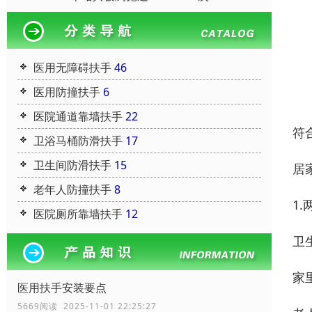
医用无障碍扶手
46
医用防撞扶手
6
医院通道靠墙扶手
22
符
卫浴马桶防滑扶手
17
卫生间防滑扶手
15
居
老年人防撞扶手
8
1
医院厕所靠墙扶手
12
卫
家
医用扶手安装要点
5669阅读 2025-11-01 22:25:27