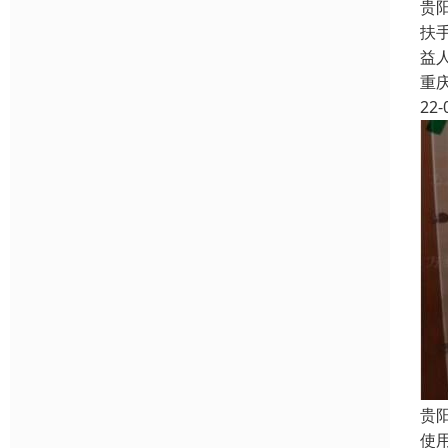
贵
扶
益
重
22-
贵
使