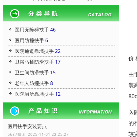
医用无障碍扶手
46
医用防撞扶手
6
医院通道靠墙扶手
22
价
卫浴马桶防滑扶手
17
卫生间防滑扶手
15
由
老年人防撞扶手
8
装
医院厕所靠墙扶手
12
8
医
的
医用扶手安装要点
较
5687阅读 2025-11-01 22:25:27