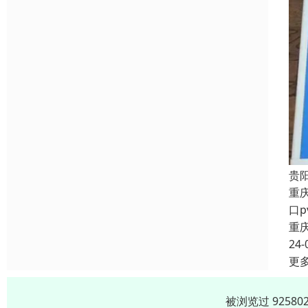
贵
重
口
重
24-
更
被浏览过 9258