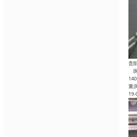
贵
医
14
重
19-