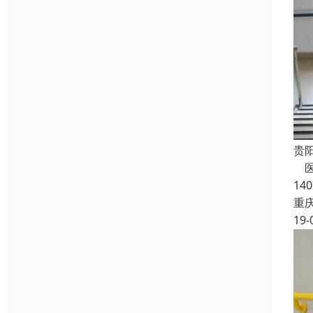
贵
医
14
重
19-