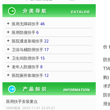
医用无障碍扶手
46
医用防撞扶手
6
医院通道靠墙扶手
22
价
卫浴马桶防滑扶手
17
卫生间防滑扶手
15
防
老年人防撞扶手
8
T
医院厕所靠墙扶手
12
购
求
防
医用扶手安装要点
滑
5666阅读 2025-11-01 22:25:27