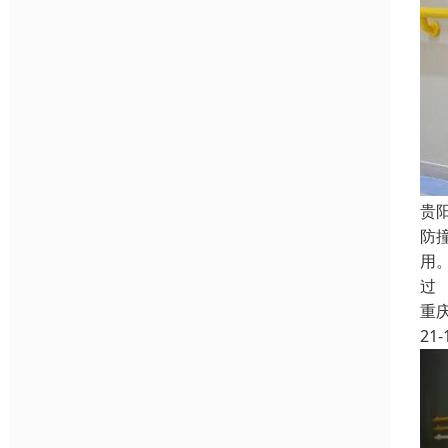
贵
防
用
过
重
21-