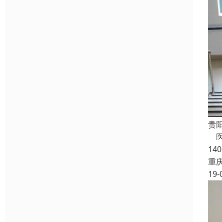
贵
医
14
重
19-