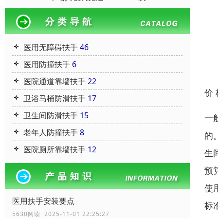
医用无障碍扶手
46
医用防撞扶手
6
医院通道靠墙扶手
22
价
卫浴马桶防滑扶手
17
卫生间防滑扶手
15
一
老年人防撞扶手
8
的
医院厕所靠墙扶手
12
生
预
使
医用扶手安装要点
标
5630阅读 2025-11-01 22:25:27