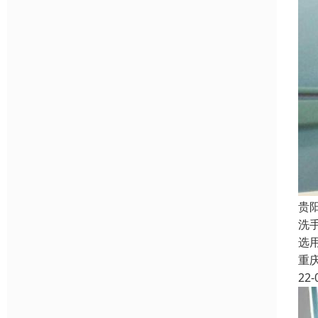
贵
洗
选
重
22-