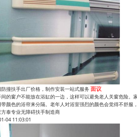
面议
阳防撞扶手出厂价格，制作安装一站式服务
手间的窗户不能放在浴缸的一边，这样可以避免老人关窗危险。家
用带颜色的浴帘来分隔。老年人对浴室强烈的颜色会觉得不舒服
庆方泰专业无障碍扶手制造商
01-04 11:03:01