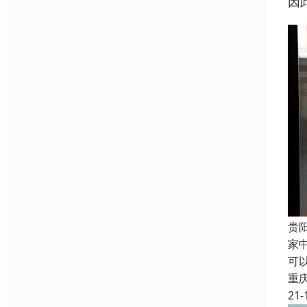
因
贵
家
可
重
21-