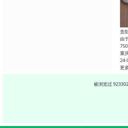
贵
由
7
重
24-
更
被浏览过 9233