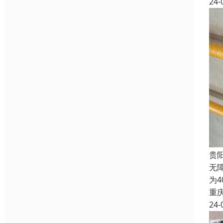
24-
贵
无
为
重
24-