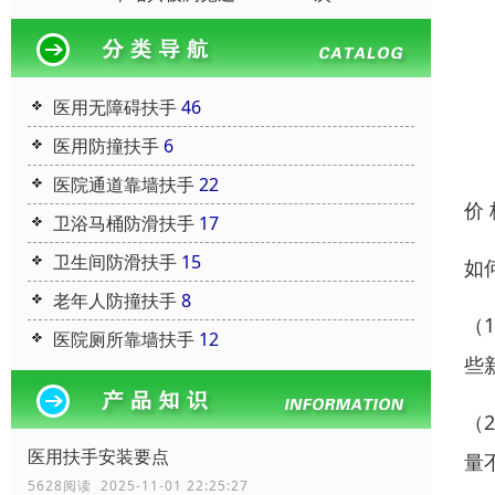
医用无障碍扶手
46
医用防撞扶手
6
医院通道靠墙扶手
22
价
卫浴马桶防滑扶手
17
卫生间防滑扶手
15
如
老年人防撞扶手
8
（
医院厕所靠墙扶手
12
些
（
医用扶手安装要点
量
5628阅读 2025-11-01 22:25:27